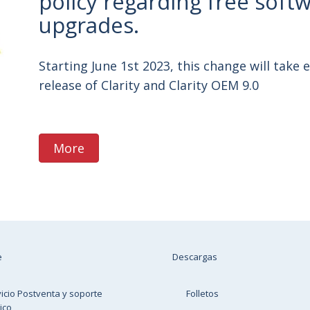
policy regarding free soft
upgrades.
Starting June 1st 2023, this change will take e
release of Clarity and Clarity OEM 9.0
More
e
Descargas
icio Postventa y soporte
Folletos
ico