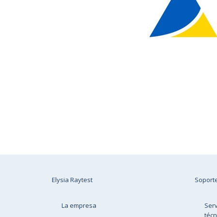
Elysia Raytest
Soport
La empresa
Serv
técn