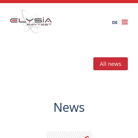
DE
Togg
navi
All news
News