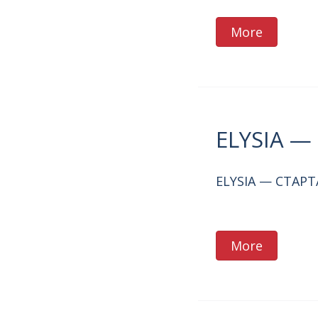
More
ELYSIA 
ELYSIA — СТАР
More