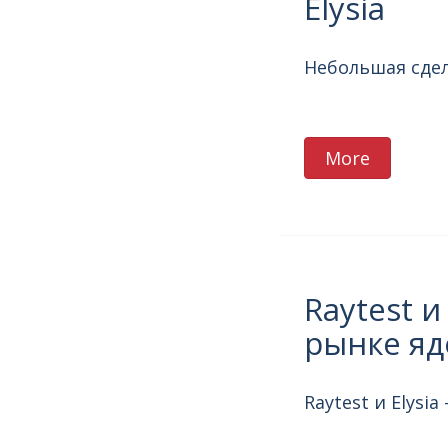
Elysia
Небольшая сделк
More
Raytest и
рынке яд
Raytest и Elys