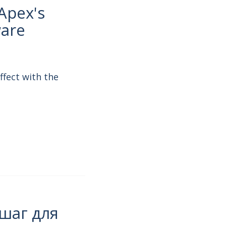
Apex's
ware
ffect with the
шаг для