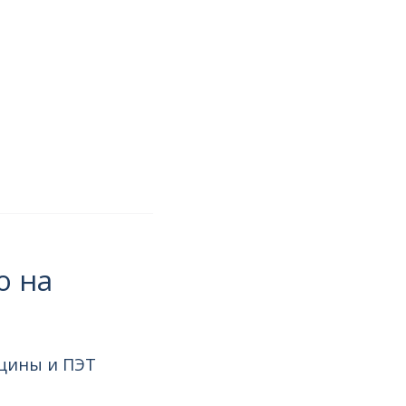
о на
ицины и ПЭТ