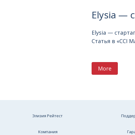
Elysia —
Elysia — старт
Статья в «CCI Ma
More
Элизия Рейтест
Подде
Компания
Гар