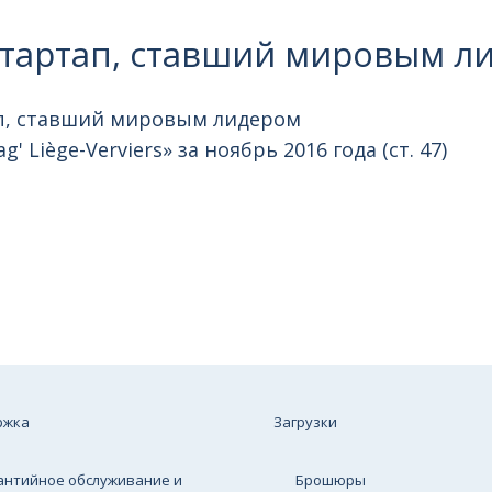
 стартап, ставший мировым л
ап, ставший мировым лидером
g' Liège-Verviers» за ноябрь 2016 года (ст. 47)
ржка
Загрузки
антийное обслуживание и
Брошюры