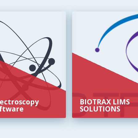
ectroscopy
BIOTRAX LIMS
ftware
SOLUTIONS