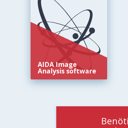
AIDA Image
Analysis software
Benöt