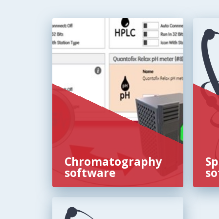
Chromatography
Sp
software
so