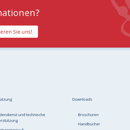
mationen?
eren Sie uns!
tützung
Downloads
dendienst und technische
Broschüren
erstützung
Handbücher
rmacopoeia &