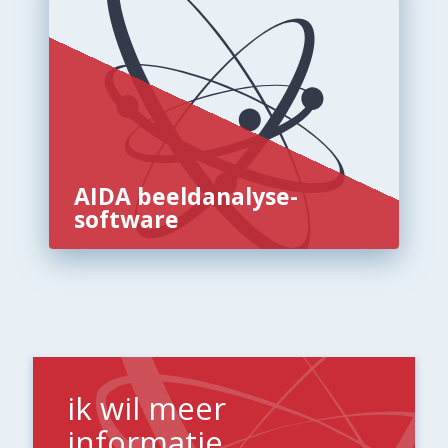
AIDA beeldanalyse-
software
ik wil meer
informatie