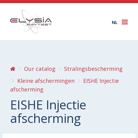
NL
Togg
navi
Our catalog
Stralingsbescherming
Kleine afschermingen
EISHE Injectie
afscherming
EISHE Injectie
afscherming