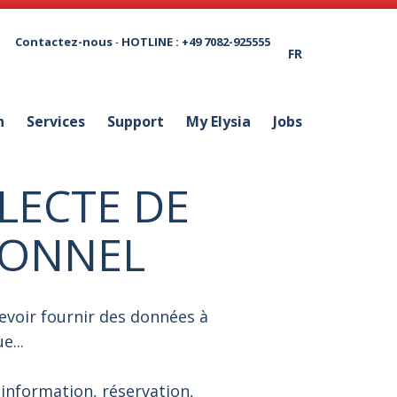
Contactez-nous
-
HOTLINE : +49 7082-925555
FR
n
Services
Support
My Elysia
Jobs
LLECTE DE
SONNEL
devoir fournir des données à
e...
information, réservation,