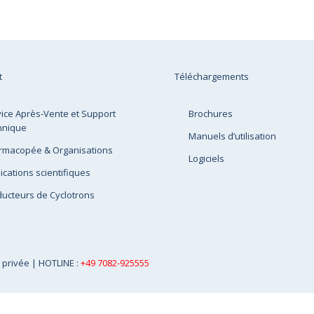
t
Téléchargements
ice Après-Vente et Support
Brochures
hnique
Manuels d’utilisation
rmacopée & Organisations
Logiciels
ications scientifiques
ucteurs de Cyclotrons
e privée
| HOTLINE :
+49 7082-925555