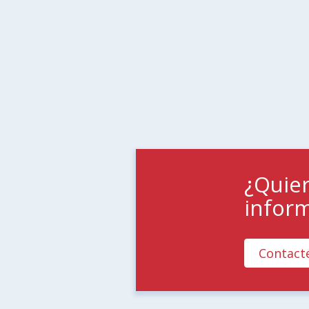
¿Quie
infor
Contact