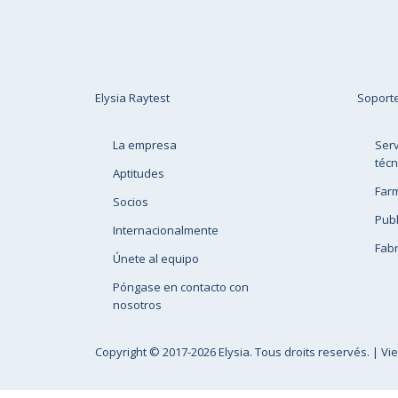
Elysia Raytest
Soport
La empresa
Serv
técn
Aptitudes
Far
Socios
Publ
Internacionalmente
Fabr
Únete al equipo
Póngase en contacto con
nosotros
Copyright
© 2017-2026 Elysia. Tous droits reservés. |
Vi