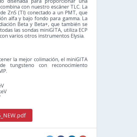
do diseñada para proporcionar una
e combina con nuestro escáner TLC. La
 de ZnS (Tl) conectado a un PMT, que
ción alfa y bajo fondo para gamma. La
diación Beta y Beta+, que también se
odas las sondas miniGITA, utiliza ECP
con varios otros instrumentos Elysia.
ener la mejor colimación, el miniGITA
de tungsteno con reconocimiento
MP.
eV
keV
V
5_NEW.pdf