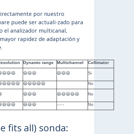
directamente por nuestro
are puede ser actuali-zado para
o el analizador multicanal,
, mayor rapidez de adaptación y
.
esolution
Dynamic range
Multichannel
Collimator
😃😃😃
😃😃😃
😃😃😃
Si
😃😃😃😃
😃😃😃😃😃
No

😃😃😃
😃😃😃😃😃
No
😃😃😃
😃😃😃
-----
No
fits all) sonda: