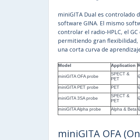
miniGITA Dual es controlado 
software GINA. El mismo softw
controlar el radio-HPLC, el GC 
permitiendo gran flexibilidad
una corta curva de aprendizaje
Model
Application
R
SPECT &
miniGITA OFA probe

PET
miniGITA PET probe
PET

SPECT &
miniGITA 3SA probe

PET
miniGITA Alpha probe
Alpha & Beta

miniGITA OFA (One 