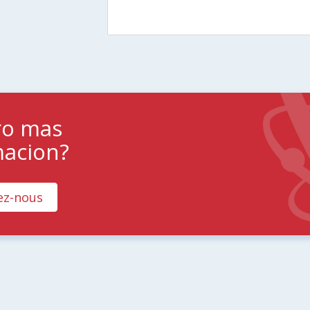
ro mas
macion?
ez-nous