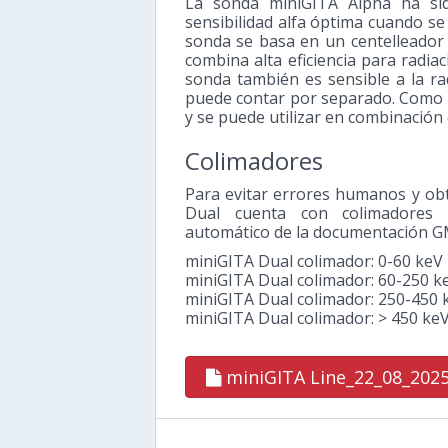
La sonda miniGITA Alpha ha si
sensibilidad alfa óptima cuando s
sonda se basa en un centelleador
combina alta eficiencia para radia
sonda también es sensible a la ra
puede contar por separado. Como t
y se puede utilizar en combinación 
Colimadores
Para evitar errores humanos y obt
Dual cuenta con colimadores 
automático de la documentación G
miniGITA Dual colimador: 0-60 keV
miniGITA Dual colimador: 60-250 k
miniGITA Dual colimador: 250-450 
miniGITA Dual colimador: > 450 ke
miniGITA Line_22_08_202