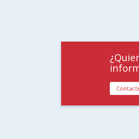
¿Quie
infor
Contact