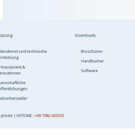
tützung
Downloads
dendienst und technische
Broschüren
erstützung
Handbücher
rmacopoeia &
Software
anisationen
senschaftliche
ffentlichungen
otronhersteller
e privée
| HOTLINE :
+49 7082-925555