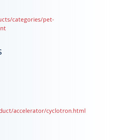
cts/categories/pet-
nt
s
uct/accelerator/cyclotron.html