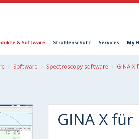
odukte & Software
Strahlenschutz
Services
My E
re
Software
Spectroscopy software
GINA X 
GINA X fü