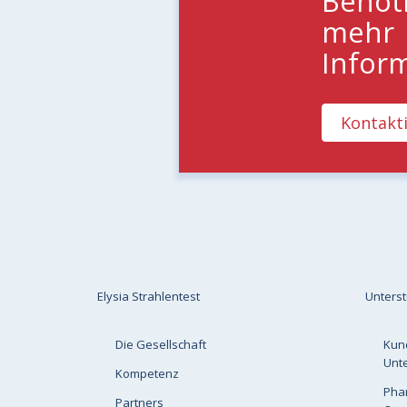
Benöt
mehr
Infor
Kontakti
Elysia Strahlentest
Unters
Die Gesellschaft
Kun
Unt
Kompetenz
Pha
Partners