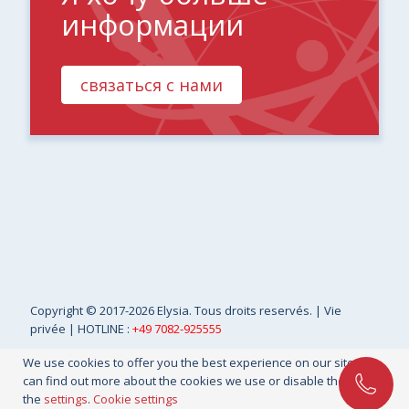
информации
связаться с нами
Copyright
© 2017-2026 Elysia. Tous droits reservés. |
Vie
privée
| HOTLINE :
+49 7082-925555
We use cookies to offer you the best experience on our site. You
can find out more about the cookies we use or disable them in
the
settings
.
Cookie settings