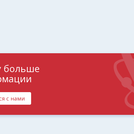
у больше
рмации
ся с нами