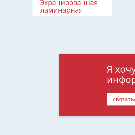
Экранированная
ламинарная
камера
Я хоч
инфо
связать