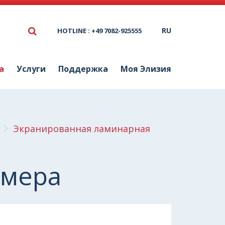
RU
HOTLINE : +49 7082-925555
а
Услуги
Поддержка
Моя Элизия
Экранированная ламинарная
амера